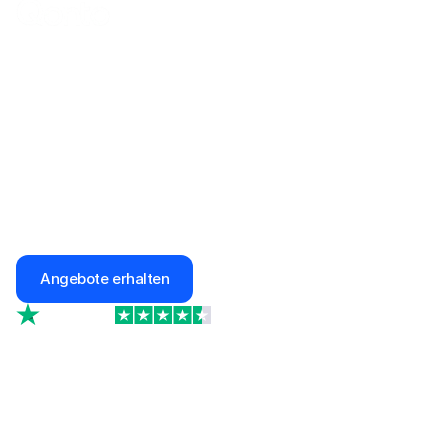
10% Sonderrabatt für 
Urban Sports Club 
Exclusive Partner*
Ganzheitliche Software-Lösung für dein 
Versicherungsmanagement
Jederzeit persönliche Betreuung 
100% Sicherheit für dich & dein Unternehmen
Angebote erhalten
4.7