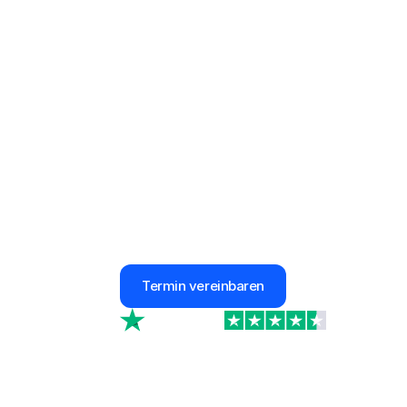
Die beste Ge
Gastronomi
Spare bis zu 50% deiner Beiträge
Jederzeit persönliche Betreuung
100% Sicherheit für dein Unternehme
Termin vereinbaren
4.7