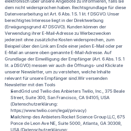
elektronisch über unsere Angebote zu informieren, falls sie
dem nicht widersprochen haben. Rechtsgrundlage für diese
Datenverarbeitung ist Art. 6 Abs. 1 S. 1 lit. f DSGVO. Unser
berechtigtes Interesse liegt in der Direktwerbung
(Erwägungsgrund 47 DSGVO). Kunden können der
Verwendung ihrer E-Mail-Adresse zu Werbezwecken
jederzeit ohne zusätzliche Kosten widersprechen, zum
Beispiel über den Link am Ende einer jeden E-Mail oder per
E-Mail an unsere oben genannte E-Mail-Adresse. Auf
Grundlage der Einwilligung der Empfänger (Art. 6 Abs. 1 S. 1
lit. a DSGVO) messen wir auch die Öffnungs- und Klickrate
unserer Newsletter, um zu verstehen, welche Inhalte
relevant für unsere Empfänger sind.Wir versenden
Newsletter mit den Tools
SendGrid und Twilio des Anbieters Twilio, Inc., 375 Beale
Street, Suite 300, San Francisco, CA 94105, USA
(Datenschutzerklärung:
https://www.twilio.com/legal/privacy)
Mailchimp des Anbieters Rocket Science Group LLC, 675
Ponce de Leon Ave NE, Suite 5000, Atlanta, GA 30308,
USA (Datenschutzerklärung: