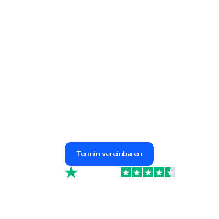
Die optimal
für Speditio
Spare bis zu 50% deiner Beiträge
Jederzeit persönliche Betreuung
100% Sicherheit für dein Unternehme
Termin vereinbaren
4.7